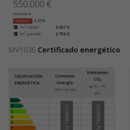
550.000 €
575.000 €
4,35%
Rebajado
2
m
constr.:
2.657 €
2
m
parcela:
2.750 €
MV1036
Certificado energético
Emisiones
Consumo
CALIFICACIÓN
CO
2
energía
ENERGÉTICA
2
kg CO
/ m
2
2
kW h / m
año
año
A
B
EN TRÁMITE
EN TRÁMITE
C
D
E
F