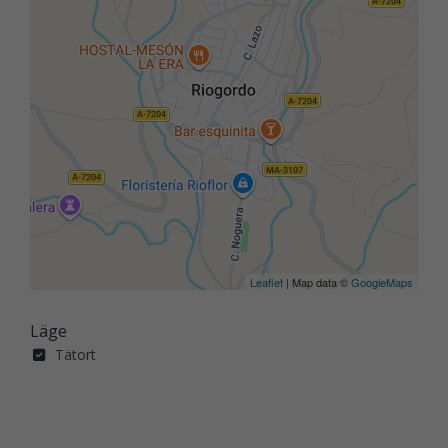
Leaflet
| Map data ©
GoogleMaps
Läge
Tätort