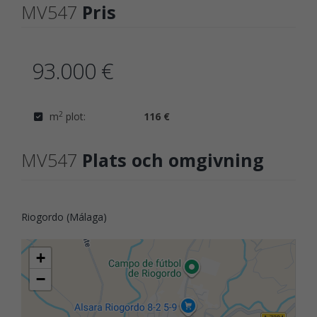
MV547
Pris
93.000 €
2
m
plot:
116 €
MV547
Plats och omgivning
Riogordo (Málaga)
+
−