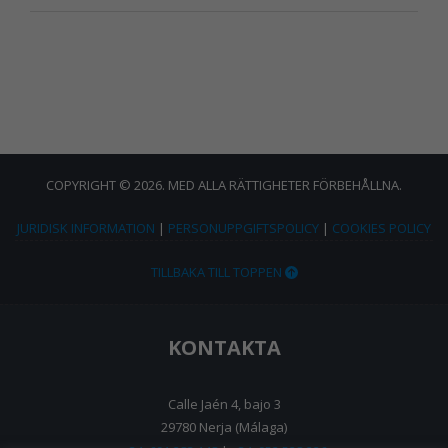
COPYRIGHT © 2026. MED ALLA RÄTTIGHETER FÖRBEHÅLLNA.
JURIDISK INFORMATION
|
PERSONUPPGIFTSPOLICY
|
COOKIES POLICY
TILLBAKA TILL TOPPEN
KONTAKTA
Calle Jaén 4, bajo 3
29780 Nerja (Málaga)