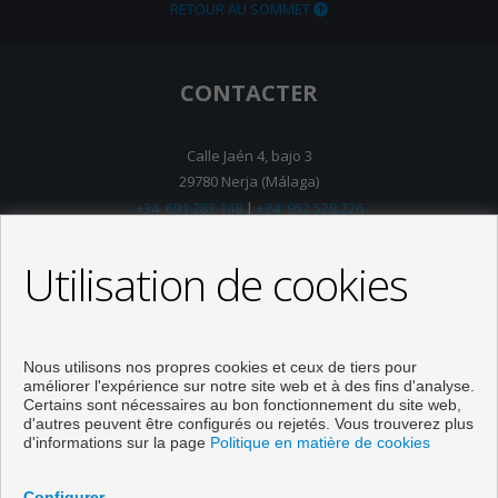
RETOUR AU SOMMET
CONTACTER
Calle Jaén 4, bajo 3
29780 Nerja (Málaga)
+34 691 283 148
|
+34 952 528 226
info@marrelosrealestate.com
De Lundi au Vendredi : 09:00 - 15:00
Utilisation de cookies
Nous utilisons nos propres cookies et ceux de tiers pour
améliorer l'expérience sur notre site web et à des fins d'analyse.
Certains sont nécessaires au bon fonctionnement du site web,
d'autres peuvent être configurés ou rejetés. Vous trouverez plus
SUIVEZ-NOUS
d'informations sur la page
Politique en matière de cookies
Configurer