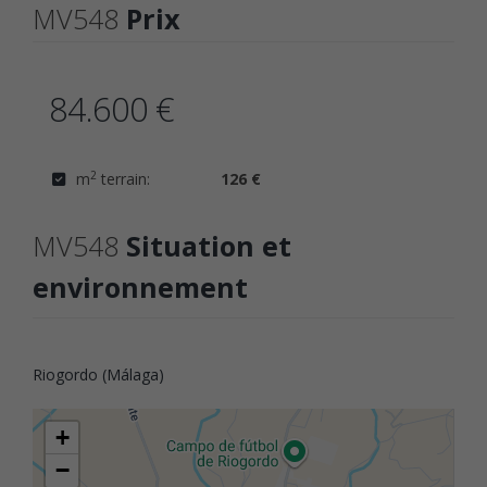
MV548
Prix
84.600 €
2
m
terrain:
126 €
MV548
Situation et
environnement
Riogordo (Málaga)
+
−