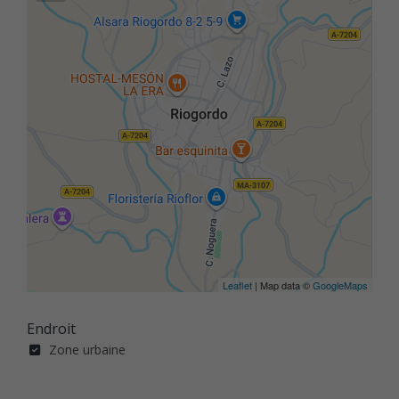
Leaflet
| Map data ©
GoogleMaps
Endroit
Zone urbaine